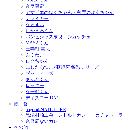
せんとくん
奈良限定
アマビエのはるちゃん・白鹿のはくちゃん
ナライガー
ならきち
しかまろくん
バンビシャス奈良 シカッチェ
MASAくん
王寺町 雪丸
ふくねこ
ロクちゃん
にしだあつこ×薬師窯 錦彩シリーズ
ブッディーズ
まんとくん
ロッキー
なーむくん
ディズニー BAG
飲・食
nagomi-NATULURE
黒滝村商工会 レトルトカレー・カチャトーラ
奈良鹿ないカレー
その他