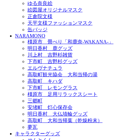
ゆる奈良絵
絵図屋オリジナルマスク
正倉院文様
天平文様ファッションマスク
缶バッジ
NARAMONO
橿原市 畳べり「和鹿奈-WAKANA-」
明日香村 鹿グッズ
川上村 吉野杉雑貨
下市町 吉野杉グッズ
エルヴナチュラ
高取町観光協会 大和当帰の湯
高取町 キハダ
下市町 レモングラス
橿原市 足用リラックスシート
三郷町
安堵町 灯心保存会
明日香村 大仏埴輪グッズ
高取町 大和当帰葉（乾燥粉末）
夢瓦
キャラクターグッズ