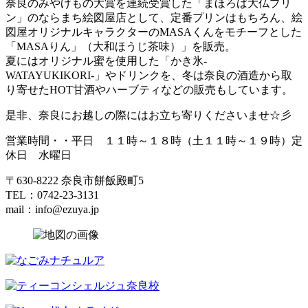
奈良のみやげもの大賞を連続受賞した「まほろば大仏プリ
ン」のならまち絵図屋店として、定番プリンはもちろん、絵
図屋オリジナルキャラクターのMASAくんをモチーフとした
「MASAりん」（大和ほうじ茶味）」を販売。
夏にはオリジナル蜜を使用した「かき氷‐
WATAYUKIKORI‐」やドリンクを、冬は奈良の酒造から取
り寄せたHOT甘酒やハーブティなどの販売もしています。
是非、奈良にお越しの際にはお立ち寄りくださいませ☆彡
営業時間・・平日 １１時～１８時（土１１時～１９時）定
休日 水曜日
〒630-8222 奈良市餅飯殿町5
TEL：0742-23-3131
mail：info@ezuya.jp