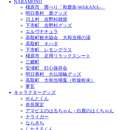
NARAMONO
橿原市 畳べり「和鹿奈-WAKANA-」
明日香村 鹿グッズ
川上村 吉野杉雑貨
下市町 吉野杉グッズ
エルヴナチュラ
高取町観光協会 大和当帰の湯
高取町 キハダ
下市町 レモングラス
橿原市 足用リラックスシート
三郷町
安堵町 灯心保存会
明日香村 大仏埴輪グッズ
高取町 大和当帰葉（乾燥粉末）
夢瓦
キャラクターグッズ
せんとくん
奈良限定
アマビエのはるちゃん・白鹿のはくちゃん
ナライガー
ならきち
しかまろくん