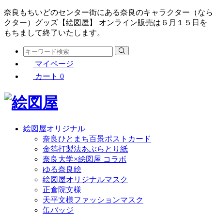
奈良もちいどのセンター街にある奈良のキャラクター（なら
クター）グッズ【絵図屋】 オンライン販売は６月１５日を
もちまして終了いたします。
マイページ
カート
0
絵図屋オリジナル
奈良ひとまち百景ポストカード
金箔打製法あぶらとり紙
奈良大学×絵図屋 コラボ
ゆる奈良絵
絵図屋オリジナルマスク
正倉院文様
天平文様ファッションマスク
缶バッジ