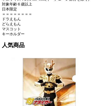
対象年齢６歳以上
日本限定
＝＝＝＝＝＝＝＝
ドラえもん
どらえもん
マスコット
キーホルダー
人気商品