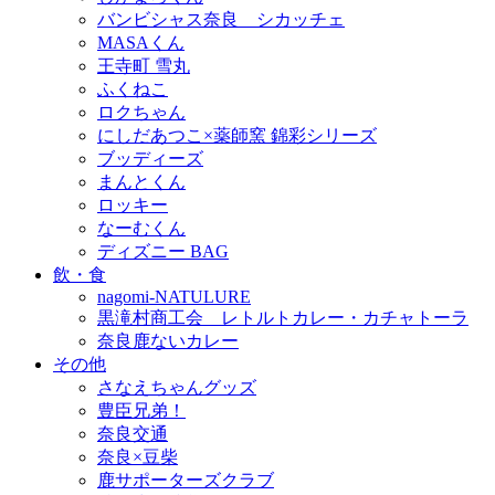
バンビシャス奈良 シカッチェ
MASAくん
王寺町 雪丸
ふくねこ
ロクちゃん
にしだあつこ×薬師窯 錦彩シリーズ
ブッディーズ
まんとくん
ロッキー
なーむくん
ディズニー BAG
飲・食
nagomi-NATULURE
黒滝村商工会 レトルトカレー・カチャトーラ
奈良鹿ないカレー
その他
さなえちゃんグッズ
豊臣兄弟！
奈良交通
奈良×豆柴
鹿サポーターズクラブ