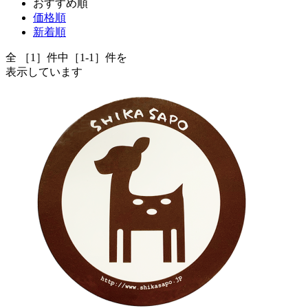
おすすめ順
価格順
新着順
全 ［1］件中［1-1］件を
表示しています