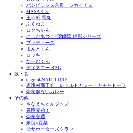
バンビシャス奈良 シカッチェ
MASAくん
王寺町 雪丸
ふくねこ
ロクちゃん
にしだあつこ×薬師窯 錦彩シリーズ
ブッディーズ
まんとくん
ロッキー
なーむくん
ディズニー BAG
飲・食
nagomi-NATULURE
黒滝村商工会 レトルトカレー・カチャトーラ
奈良鹿ないカレー
その他
さなえちゃんグッズ
豊臣兄弟！
奈良交通
奈良×豆柴
鹿サポーターズクラブ