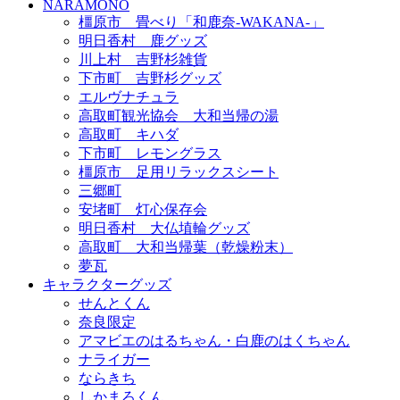
NARAMONO
橿原市 畳べり「和鹿奈-WAKANA-」
明日香村 鹿グッズ
川上村 吉野杉雑貨
下市町 吉野杉グッズ
エルヴナチュラ
高取町観光協会 大和当帰の湯
高取町 キハダ
下市町 レモングラス
橿原市 足用リラックスシート
三郷町
安堵町 灯心保存会
明日香村 大仏埴輪グッズ
高取町 大和当帰葉（乾燥粉末）
夢瓦
キャラクターグッズ
せんとくん
奈良限定
アマビエのはるちゃん・白鹿のはくちゃん
ナライガー
ならきち
しかまろくん