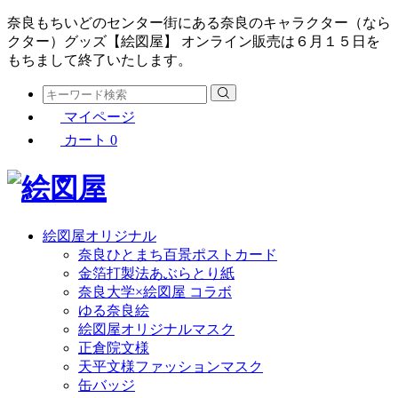
奈良もちいどのセンター街にある奈良のキャラクター（なら
クター）グッズ【絵図屋】 オンライン販売は６月１５日を
もちまして終了いたします。
マイページ
カート
0
絵図屋オリジナル
奈良ひとまち百景ポストカード
金箔打製法あぶらとり紙
奈良大学×絵図屋 コラボ
ゆる奈良絵
絵図屋オリジナルマスク
正倉院文様
天平文様ファッションマスク
缶バッジ