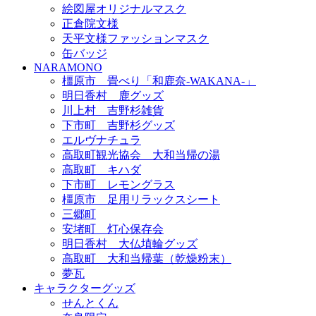
絵図屋オリジナルマスク
正倉院文様
天平文様ファッションマスク
缶バッジ
NARAMONO
橿原市 畳べり「和鹿奈-WAKANA-」
明日香村 鹿グッズ
川上村 吉野杉雑貨
下市町 吉野杉グッズ
エルヴナチュラ
高取町観光協会 大和当帰の湯
高取町 キハダ
下市町 レモングラス
橿原市 足用リラックスシート
三郷町
安堵町 灯心保存会
明日香村 大仏埴輪グッズ
高取町 大和当帰葉（乾燥粉末）
夢瓦
キャラクターグッズ
せんとくん