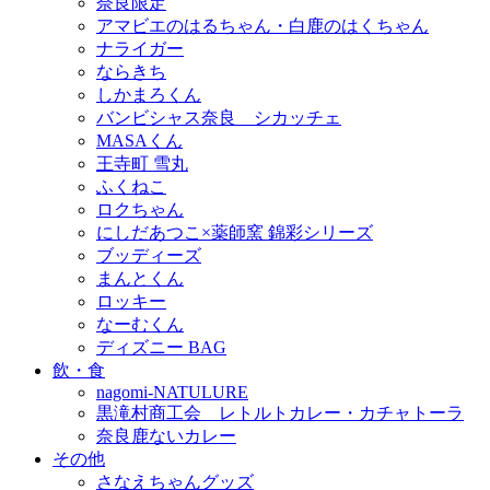
奈良限定
アマビエのはるちゃん・白鹿のはくちゃん
ナライガー
ならきち
しかまろくん
バンビシャス奈良 シカッチェ
MASAくん
王寺町 雪丸
ふくねこ
ロクちゃん
にしだあつこ×薬師窯 錦彩シリーズ
ブッディーズ
まんとくん
ロッキー
なーむくん
ディズニー BAG
飲・食
nagomi-NATULURE
黒滝村商工会 レトルトカレー・カチャトーラ
奈良鹿ないカレー
その他
さなえちゃんグッズ