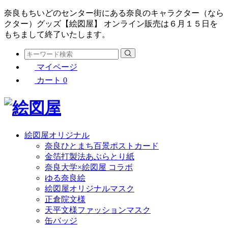
奈良もちいどのセンター街にある奈良のキャラクター（なら
クター）グッズ【絵図屋】 オンライン販売は６月１５日を
もちまして終了いたします。
マイページ
カート
0
絵図屋オリジナル
奈良ひとまち百景ポストカード
金箔打製法あぶらとり紙
奈良大学×絵図屋 コラボ
ゆる奈良絵
絵図屋オリジナルマスク
正倉院文様
天平文様ファッションマスク
缶バッジ