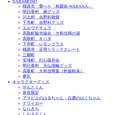
NARAMONO
橿原市 畳べり「和鹿奈-WAKANA-」
明日香村 鹿グッズ
川上村 吉野杉雑貨
下市町 吉野杉グッズ
エルヴナチュラ
高取町観光協会 大和当帰の湯
高取町 キハダ
下市町 レモングラス
橿原市 足用リラックスシート
三郷町
安堵町 灯心保存会
明日香村 大仏埴輪グッズ
高取町 大和当帰葉（乾燥粉末）
夢瓦
キャラクターグッズ
せんとくん
奈良限定
アマビエのはるちゃん・白鹿のはくちゃん
ナライガー
ならきち
しかまろくん