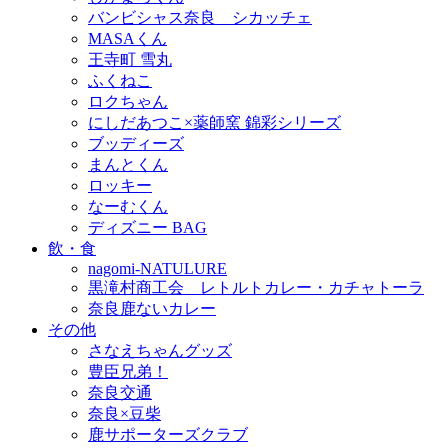
バンビシャス奈良 シカッチェ
MASAくん
王寺町 雪丸
ふくねこ
ロクちゃん
にしだあつこ×薬師窯 錦彩シリーズ
ブッディーズ
まんとくん
ロッキー
なーむくん
ディズニー BAG
飲・食
nagomi-NATULURE
黒滝村商工会 レトルトカレー・カチャトーラ
奈良鹿ないカレー
その他
さなえちゃんグッズ
豊臣兄弟！
奈良交通
奈良×豆柴
鹿サポーターズクラブ