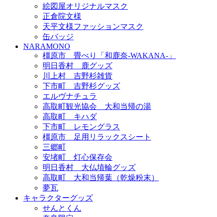
絵図屋オリジナルマスク
正倉院文様
天平文様ファッションマスク
缶バッジ
NARAMONO
橿原市 畳べり「和鹿奈-WAKANA-」
明日香村 鹿グッズ
川上村 吉野杉雑貨
下市町 吉野杉グッズ
エルヴナチュラ
高取町観光協会 大和当帰の湯
高取町 キハダ
下市町 レモングラス
橿原市 足用リラックスシート
三郷町
安堵町 灯心保存会
明日香村 大仏埴輪グッズ
高取町 大和当帰葉（乾燥粉末）
夢瓦
キャラクターグッズ
せんとくん