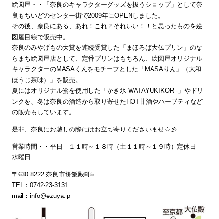
絵図屋・・「奈良のキャラクターグッズを扱うショップ」として奈
良もちいどのセンター街で2009年にOPENしました。
その後、奈良にある、あれ！これ？それいい！！と思ったものを絵
図屋目線で販売中。
奈良のみやげもの大賞を連続受賞した「まほろば大仏プリン」のな
らまち絵図屋店として、定番プリンはもちろん、絵図屋オリジナル
キャラクターのMASAくんをモチーフとした「MASAりん」（大和
ほうじ茶味）」を販売。
夏にはオリジナル蜜を使用した「かき氷‐WATAYUKIKORI‐」やドリ
ンクを、冬は奈良の酒造から取り寄せたHOT甘酒やハーブティなど
の販売もしています。
是非、奈良にお越しの際にはお立ち寄りくださいませ☆彡
営業時間・・平日 １１時～１８時（土１１時～１９時）定休日
水曜日
〒630-8222 奈良市餅飯殿町5
TEL：0742-23-3131
mail：info@ezuya.jp