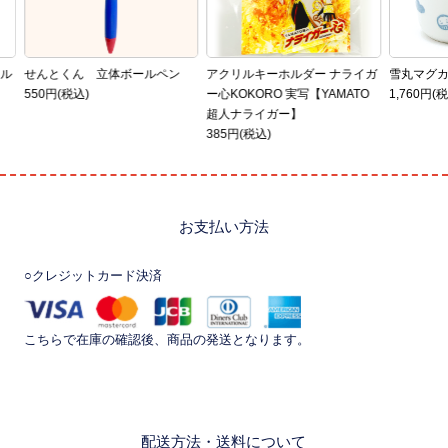
イル
せんとくん 立体ボールペン
アクリルキーホルダー ナライガ
雪丸マグ
550円(税込)
ー心KOKORO 実写【YAMATO
1,760円(
超人ナライガー】
385円(税込)
お支払い方法
○クレジットカード決済
こちらで在庫の確認後、商品の発送となります。
配送方法・送料について