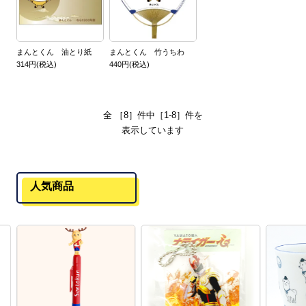
まんとくん 油とり紙
まんとくん 竹うちわ
314円(税込)
440円(税込)
全 ［8］件中［1-8］件を
表示しています
人気商品