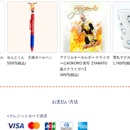
イル
せんとくん 立体ボールペン
アクリルキーホルダー ナライガ
雪丸マグ
550円(税込)
ー心KOKORO 実写【YAMATO
1,760円(
超人ナライガー】
385円(税込)
お支払い方法
○クレジットカード決済