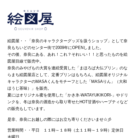
絵図屋・・「奈良のキャラクターグッズを扱うショップ」として奈
良もちいどのセンター街で2009年にOPENしました。
その後、奈良にある、あれ！これ？それいい！！と思ったものを絵
図屋目線で販売中。
奈良のみやげもの大賞を連続受賞した「まほろば大仏プリン」のな
らまち絵図屋店として、定番プリンはもちろん、絵図屋オリジナル
キャラクターのMASAくんをモチーフとした「MASAりん」（大和
ほうじ茶味）」を販売。
夏にはオリジナル蜜を使用した「かき氷‐WATAYUKIKORI‐」やドリ
ンクを、冬は奈良の酒造から取り寄せたHOT甘酒やハーブティなど
の販売もしています。
是非、奈良にお越しの際にはお立ち寄りくださいませ☆彡
営業時間・・平日 １１時～１８時（土１１時～１９時）定休日
水曜日