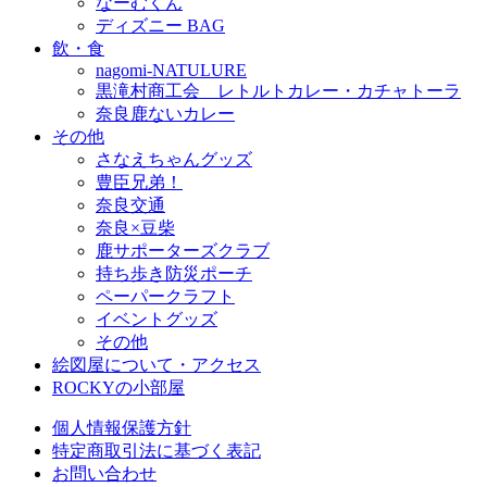
なーむくん
ディズニー BAG
飲・食
nagomi-NATULURE
黒滝村商工会 レトルトカレー・カチャトーラ
奈良鹿ないカレー
その他
さなえちゃんグッズ
豊臣兄弟！
奈良交通
奈良×豆柴
鹿サポーターズクラブ
持ち歩き防災ポーチ
ペーパークラフト
イベントグッズ
その他
絵図屋について・アクセス
ROCKYの小部屋
個人情報保護方針
特定商取引法に基づく表記
お問い合わせ