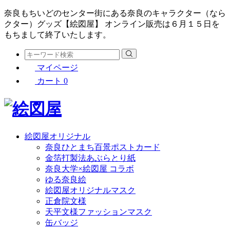
奈良もちいどのセンター街にある奈良のキャラクター（なら
クター）グッズ【絵図屋】 オンライン販売は６月１５日を
もちまして終了いたします。
マイページ
カート
0
絵図屋オリジナル
奈良ひとまち百景ポストカード
金箔打製法あぶらとり紙
奈良大学×絵図屋 コラボ
ゆる奈良絵
絵図屋オリジナルマスク
正倉院文様
天平文様ファッションマスク
缶バッジ