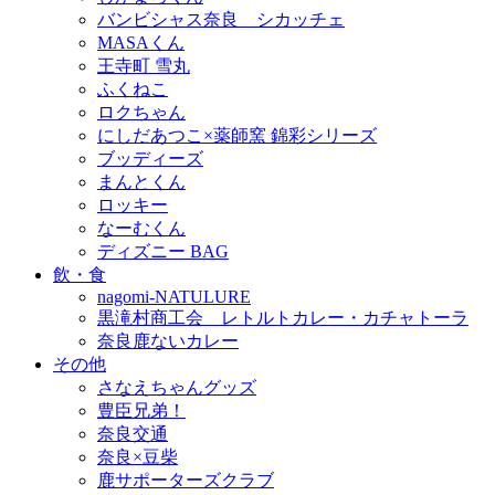
バンビシャス奈良 シカッチェ
MASAくん
王寺町 雪丸
ふくねこ
ロクちゃん
にしだあつこ×薬師窯 錦彩シリーズ
ブッディーズ
まんとくん
ロッキー
なーむくん
ディズニー BAG
飲・食
nagomi-NATULURE
黒滝村商工会 レトルトカレー・カチャトーラ
奈良鹿ないカレー
その他
さなえちゃんグッズ
豊臣兄弟！
奈良交通
奈良×豆柴
鹿サポーターズクラブ