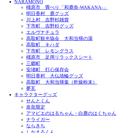
NARAMONO
橿原市 畳べり「和鹿奈-WAKANA-」
明日香村 鹿グッズ
川上村 吉野杉雑貨
下市町 吉野杉グッズ
エルヴナチュラ
高取町観光協会 大和当帰の湯
高取町 キハダ
下市町 レモングラス
橿原市 足用リラックスシート
三郷町
安堵町 灯心保存会
明日香村 大仏埴輪グッズ
高取町 大和当帰葉（乾燥粉末）
夢瓦
キャラクターグッズ
せんとくん
奈良限定
アマビエのはるちゃん・白鹿のはくちゃん
ナライガー
ならきち
しかまろくん