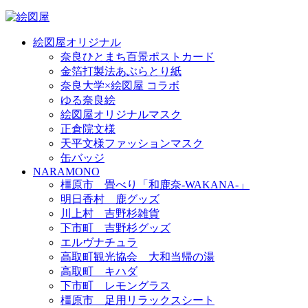
絵図屋オリジナル
奈良ひとまち百景ポストカード
金箔打製法あぶらとり紙
奈良大学×絵図屋 コラボ
ゆる奈良絵
絵図屋オリジナルマスク
正倉院文様
天平文様ファッションマスク
缶バッジ
NARAMONO
橿原市 畳べり「和鹿奈-WAKANA-」
明日香村 鹿グッズ
川上村 吉野杉雑貨
下市町 吉野杉グッズ
エルヴナチュラ
高取町観光協会 大和当帰の湯
高取町 キハダ
下市町 レモングラス
橿原市 足用リラックスシート