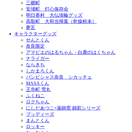
三郷町
安堵町 灯心保存会
明日香村 大仏埴輪グッズ
高取町 大和当帰葉（乾燥粉末）
夢瓦
キャラクターグッズ
せんとくん
奈良限定
アマビエのはるちゃん・白鹿のはくちゃん
ナライガー
ならきち
しかまろくん
バンビシャス奈良 シカッチェ
MASAくん
王寺町 雪丸
ふくねこ
ロクちゃん
にしだあつこ×薬師窯 錦彩シリーズ
ブッディーズ
まんとくん
ロッキー