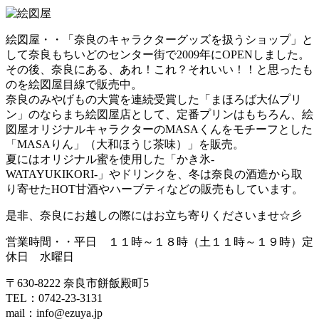
絵図屋・・「奈良のキャラクターグッズを扱うショップ」と
して奈良もちいどのセンター街で2009年にOPENしました。
その後、奈良にある、あれ！これ？それいい！！と思ったも
のを絵図屋目線で販売中。
奈良のみやげもの大賞を連続受賞した「まほろば大仏プリ
ン」のならまち絵図屋店として、定番プリンはもちろん、絵
図屋オリジナルキャラクターのMASAくんをモチーフとした
「MASAりん」（大和ほうじ茶味）」を販売。
夏にはオリジナル蜜を使用した「かき氷‐
WATAYUKIKORI‐」やドリンクを、冬は奈良の酒造から取
り寄せたHOT甘酒やハーブティなどの販売もしています。
是非、奈良にお越しの際にはお立ち寄りくださいませ☆彡
営業時間・・平日 １１時～１８時（土１１時～１９時）定
休日 水曜日
〒630-8222 奈良市餅飯殿町5
TEL：0742-23-3131
mail：info@ezuya.jp