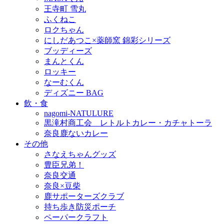
王寺町 雪丸
ふくねこ
ロクちゃん
にしだあつこ×薬師窯 錦彩シリーズ
ブッディーズ
まんとくん
ロッキー
なーむくん
ディズニー BAG
飲・食
nagomi-NATULURE
黒滝村商工会 レトルトカレー・カチャトーラ
奈良鹿ないカレー
その他
さなえちゃんグッズ
豊臣兄弟！
奈良交通
奈良×豆柴
鹿サポーターズクラブ
持ち歩き防災ポーチ
ペーパークラフト