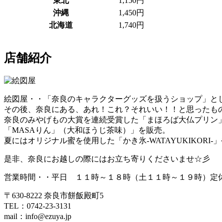
東北
1,150円
沖縄
1,450円
北海道
1,740円
店舗紹介
絵図屋・・「奈良のキャラクターグッズを扱うショップ」として
その後、奈良にある、あれ！これ？それいい！！と思ったも
奈良のみやげもの大賞を連続受賞した「まほろば大仏プリン
「MASAりん」（大和ほうじ茶味）」を販売。
夏にはオリジナル蜜を使用した「かき氷‐WATAYUKIKOR
是非、奈良にお越しの際にはお立ち寄りくださいませ☆彡
営業時間・・平日 １１時～１８時（土１１時～１９時）定
〒630-8222 奈良市餅飯殿町5
TEL：0742-23-3131
mail：info@ezuya.jp