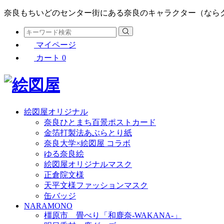
奈良もちいどのセンター街にある奈良のキャラクター（なら
マイページ
カート
0
絵図屋オリジナル
奈良ひとまち百景ポストカード
金箔打製法あぶらとり紙
奈良大学×絵図屋 コラボ
ゆる奈良絵
絵図屋オリジナルマスク
正倉院文様
天平文様ファッションマスク
缶バッジ
NARAMONO
橿原市 畳べり「和鹿奈-WAKANA-」