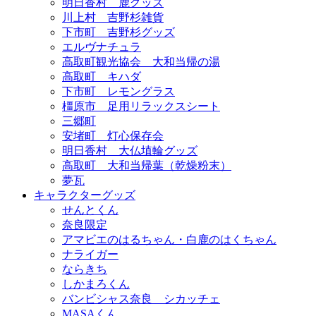
明日香村 鹿グッズ
川上村 吉野杉雑貨
下市町 吉野杉グッズ
エルヴナチュラ
高取町観光協会 大和当帰の湯
高取町 キハダ
下市町 レモングラス
橿原市 足用リラックスシート
三郷町
安堵町 灯心保存会
明日香村 大仏埴輪グッズ
高取町 大和当帰葉（乾燥粉末）
夢瓦
キャラクターグッズ
せんとくん
奈良限定
アマビエのはるちゃん・白鹿のはくちゃん
ナライガー
ならきち
しかまろくん
バンビシャス奈良 シカッチェ
MASAくん