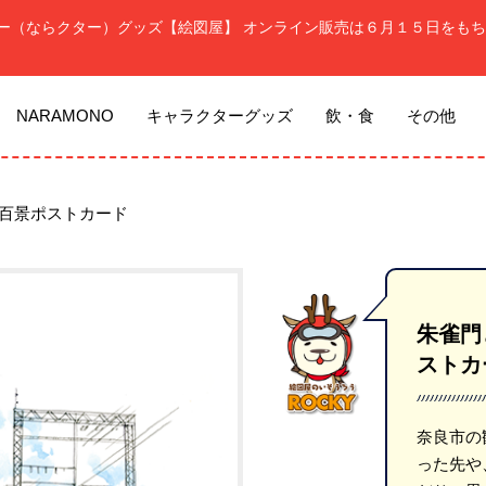
ー（ならクター）グッズ【絵図屋】 オンライン販売は６月１５日をもち
NARAMONO
キャラクターグッズ
飲・食
その他
百景ポストカード
朱雀門
ストカ
奈良市の
った先や