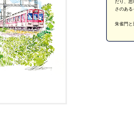
だり、思
さのある
朱雀門と