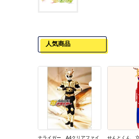
人気商品
ナライガー A4クリアファイ
せんとくん 