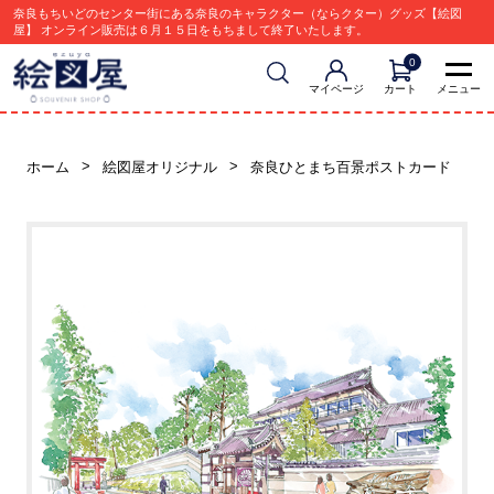
奈良もちいどのセンター街にある奈良のキャラクター（ならクター）グッズ【絵図
屋】 オンライン販売は６月１５日をもちまして終了いたします。
0
マイページ
カート
メニュー
ホーム
絵図屋オリジナル
奈良ひとまち百景ポストカード