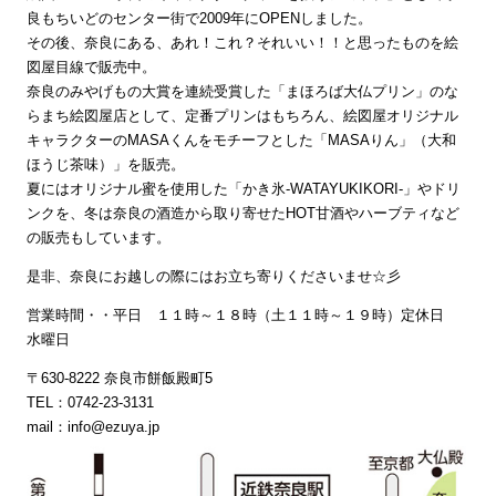
良もちいどのセンター街で2009年にOPENしました。
その後、奈良にある、あれ！これ？それいい！！と思ったものを絵
図屋目線で販売中。
奈良のみやげもの大賞を連続受賞した「まほろば大仏プリン」のな
らまち絵図屋店として、定番プリンはもちろん、絵図屋オリジナル
キャラクターのMASAくんをモチーフとした「MASAりん」（大和
ほうじ茶味）」を販売。
夏にはオリジナル蜜を使用した「かき氷‐WATAYUKIKORI‐」やドリ
ンクを、冬は奈良の酒造から取り寄せたHOT甘酒やハーブティなど
の販売もしています。
是非、奈良にお越しの際にはお立ち寄りくださいませ☆彡
営業時間・・平日 １１時～１８時（土１１時～１９時）定休日
水曜日
〒630-8222 奈良市餅飯殿町5
TEL：0742-23-3131
mail：info@ezuya.jp