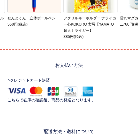
イル
せんとくん 立体ボールペン
アクリルキーホルダー ナライガ
雪丸マグ
550円(税込)
ー心KOKORO 実写【YAMATO
1,760円(
超人ナライガー】
385円(税込)
お支払い方法
○クレジットカード決済
こちらで在庫の確認後、商品の発送となります。
配送方法・送料について